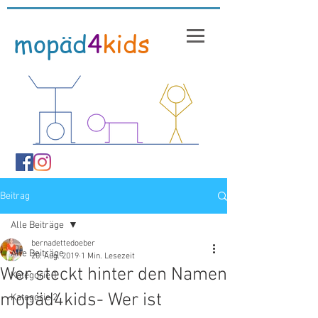
mopäd
4
kids
Beitrag
Alle Beiträge
bernadettedoeber
Alle Beiträge
20. Aug. 2019
1 Min. Lesezeit
Wer steckt hinter den Namen
Kategorie 1
mopäd4kids- Wer ist
Kategorie 2