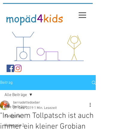
mopäd
4
kids
Beitrag
Alle Beiträge
bernadettedoeber
Alle Beiträge
27. Dez. 2019
1 Min. Lesezeit
"In einem Tollpatsch ist auch
Kategorie 1
immer ein kleiner Grobian
Kategorie 2